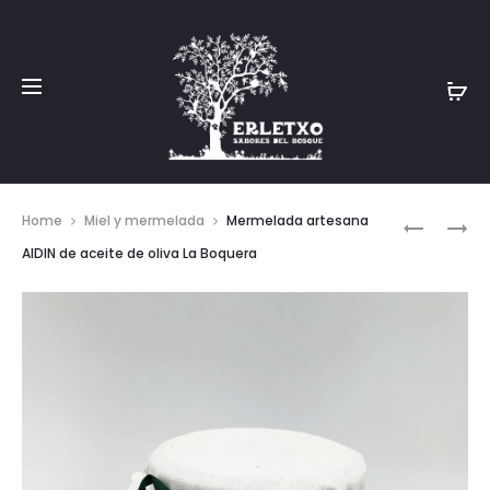
Prod
MERMELA
MERMELA
Home
Miel y mermelada
Mermelada artesana
ARTESAN
ARTESAN
navig
AIDIN de aceite de oliva La Boquera
AIDIN
AIDIN
PRIMAVE
DE
ALBARIC