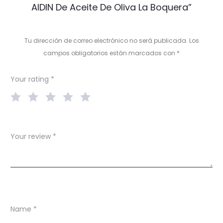
AIDIN De Aceite De Oliva La Boquera”
v
i
Tu dirección de correo electrónico no será publicada.
Los
e
campos obligatorios están marcados con
*
w
Your rating
*
s
Your review
*
Name
*