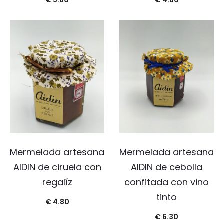
€
3.80
€
4.80
Mermelada artesana
Mermelada artesana
AIDIN de ciruela con
AIDIN de cebolla
regalíz
confitada con vino
tinto
€
4.80
€
6.30