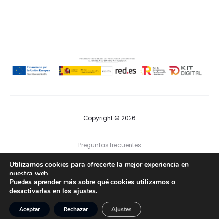
Copyright © 2026
Preguntas frecuentes
Utilizamos cookies para ofrecerte la mejor experiencia en
Contacto
nuestra web.
Puedes aprender más sobre qué cookies utilizamos o
desactivarlas en los
ajustes
.
F
I
a
n
Política de privacidad
|
Política de cookies
|
Aviso legal
c
s
Aceptar
Rechazar
Ajustes
e
t
b
a