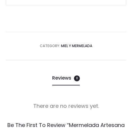
CATEGORY:
MIEL Y MERMELADA
Reviews
0
There are no reviews yet.
R
Be The First To Review “Mermelada Artesana
e