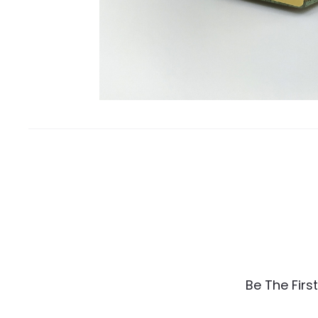
R
Be The Firs
e