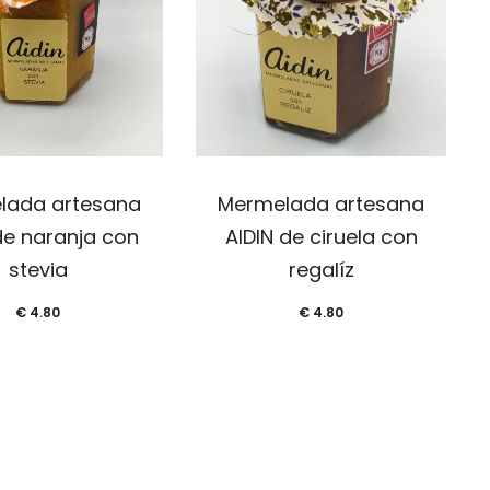
lada artesana
Mermelada artesana
de naranja con
AIDIN de ciruela con
stevia
regalíz
€
4.80
€
4.80