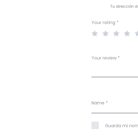
v
Tu dirección d
i
e
Your rating
*
w
s
Your review
*
Name
*
Guarda mi nomb