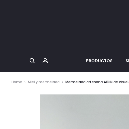
Search
Account
PRODUCTOS
S
Home
Miel y mermelada
Mermelada artesana AIDIN de ciruel