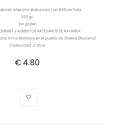
elada artesana elaborada con 88% de fruta.
200 gr.
Sin gluten
GOURMET y ALIMENTOS ARTESANOS DE NAVARRA
sana Inma Montosa en el pueblo de Ororbia (Navarra)
Caducidad: 2 años
€
4.80