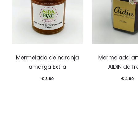
Mermelada de naranja
Mermelada ar
amarga Extra
AIDIN de f
€
3.80
€
4.80