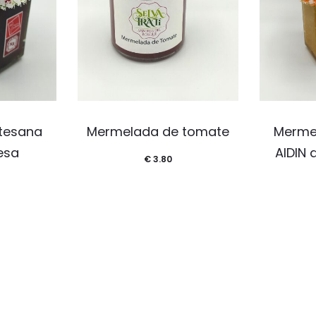
tesana
Mermelada de tomate
Merme
resa
AIDIN 
€
3.80