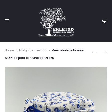
Prod
MERMELA
MERMELA
Home
Miel y mermelada
Mermelada artesana
ARTESAN
ARTESAN
navig
AIDIN de pera con vino de Otazu
AIDIN
AIDIN
DE
«VERANO
MELOCO
ROJO
DE
TUDELA