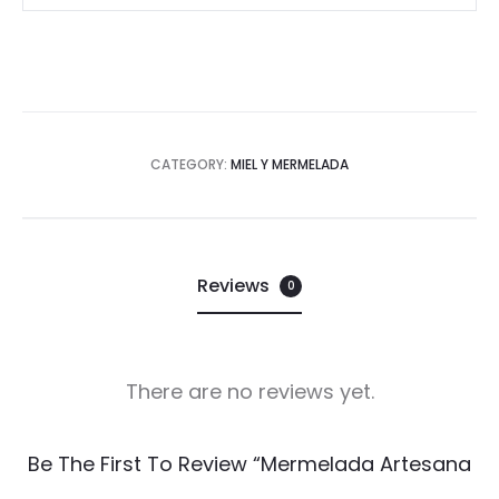
CATEGORY:
MIEL Y MERMELADA
Reviews
0
There are no reviews yet.
R
Be The First To Review “Mermelada Artesana
e