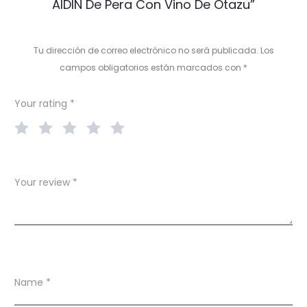
AIDIN De Pera Con Vino De Otazu”
v
i
Tu dirección de correo electrónico no será publicada.
Los
e
campos obligatorios están marcados con
*
w
Your rating
*
s
Your review
*
Name
*