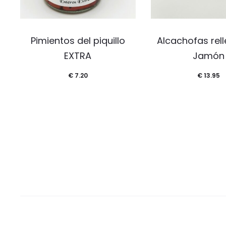
Pimientos del piquillo
Alcachofas rel
EXTRA
Jamón
€
7.20
€
13.95