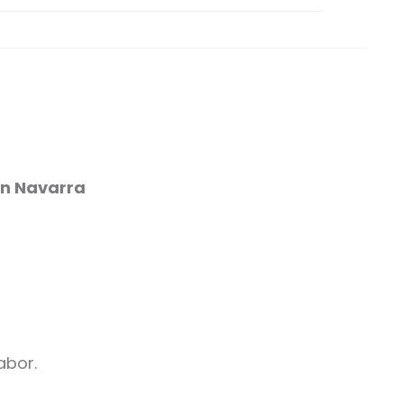
en Navarra
abor.