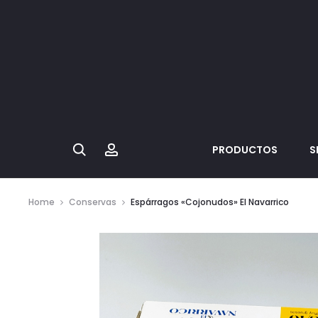
Search
Account
PRODUCTOS
S
Home
Conservas
Espárragos «Cojonudos» El Navarrico