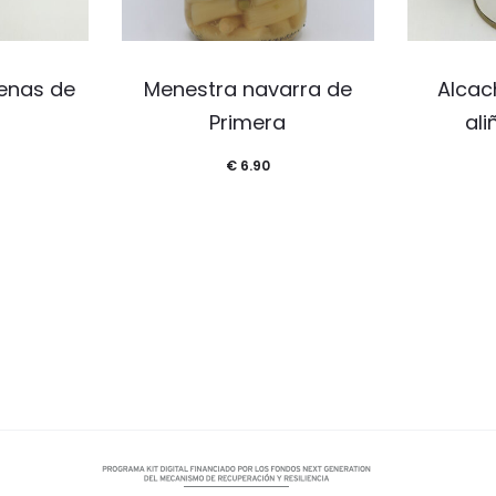
lenas de
Menestra navarra de
Alcac
Primera
ali
€
6.90