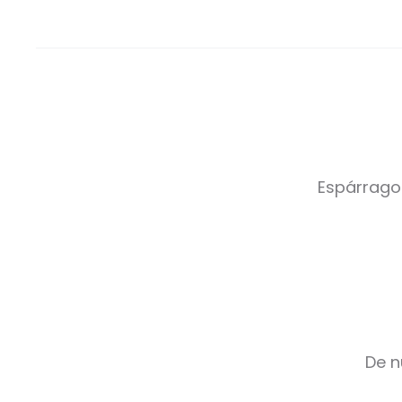
Espárrago
De n