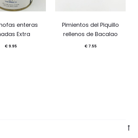
hofas enteras
Pimientos del Piquillo
ñadas Extra
rellenos de Bacalao
€
9.95
€
7.55
G