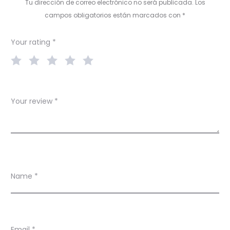
Tu dirección de correo electrónico no será publicada.
Los
e
campos obligatorios están marcados con
*
w
Your rating
*
s
Your review
*
Name
*
Email
*