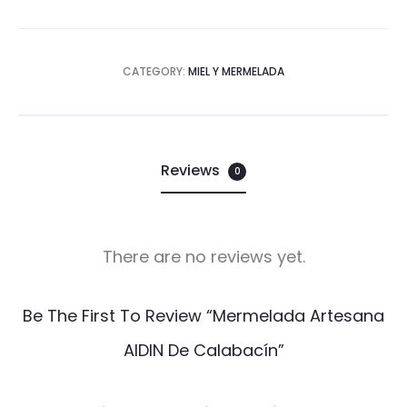
CATEGORY:
MIEL Y MERMELADA
Reviews
0
There are no reviews yet.
R
Be The First To Review “Mermelada Artesana
e
AIDIN De Calabacín”
v
i