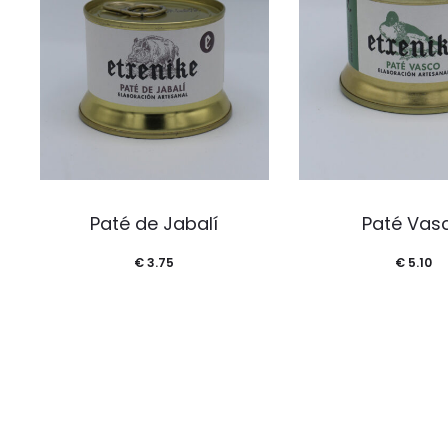
Paté de Jabalí
Paté Vas
€
3.75
€
5.10