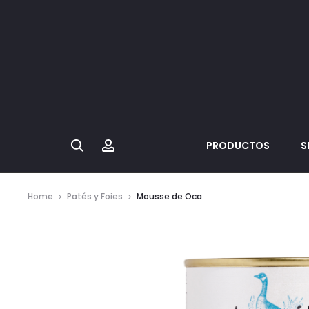
Search
Account
PRODUCTOS
S
Home
Patés y Foies
Mousse de Oca