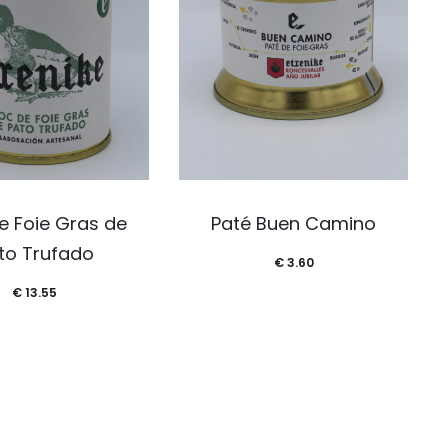
e Foie Gras de
Paté Buen Camino
to Trufado
€
3.60
€
13.55