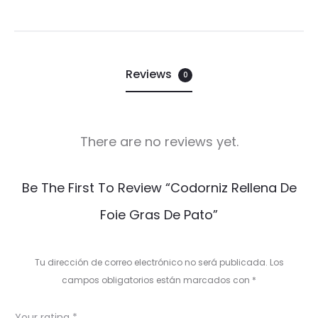
Reviews
0
There are no reviews yet.
R
Be The First To Review “Codorniz Rellena De
e
Foie Gras De Pato”
v
i
Tu dirección de correo electrónico no será publicada.
Los
e
campos obligatorios están marcados con
*
w
Your rating
*