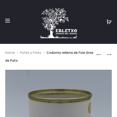
Prod
FONDANT
ALUBIA
Home
Patés y Foies
Codorniz rellena de Foie Gras
DE
NEGRA
navig
de Pato
CANARD
EXTRA