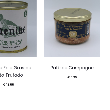
e Foie Gras de
Paté de Campagne
to Trufado
€
5.95
€
13.55