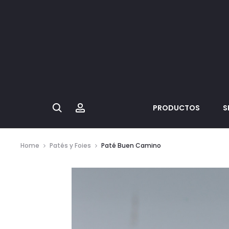
Search
Account
PRODUCTOS
S
Home
Patés y Foies
Paté Buen Camino