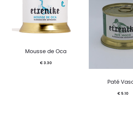
Mousse de Oca
€
3.30
Paté Vas
€
5.10