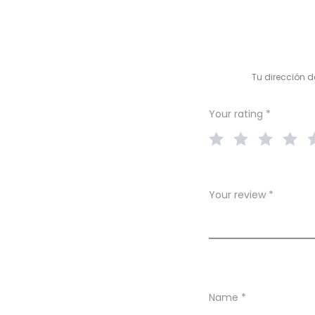
R
e
v
Tu dirección d
i
e
Your rating
*
w
s
Your review
*
Name
*