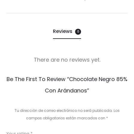
Reviews
0
There are no reviews yet.
R
Be The First To Review “Chocolate Negro 85%
e
Con Arándanos”
v
i
Tu dirección de correo electrónico no será publicada.
Los
e
campos obligatorios están marcados con
*
w
Your rating
*