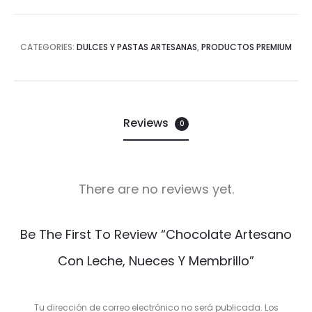
CATEGORIES:
DULCES Y PASTAS ARTESANAS
,
PRODUCTOS PREMIUM
Reviews
0
There are no reviews yet.
R
Be The First To Review “Chocolate Artesano
e
Con Leche, Nueces Y Membrillo”
v
i
Tu dirección de correo electrónico no será publicada.
Los