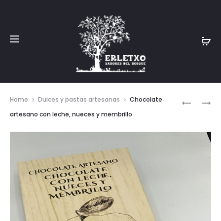
Prod
TRONCO
MERMELA
Home
Dulces y pastas artesanas
Chocolate
DE
DE
navig
artesano con leche, nueces y membrillo
IRATI
TOMATE