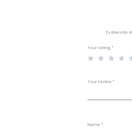
R
e
v
Tu dirección d
i
e
Your rating
*
w
s
Your review
*
Name
*