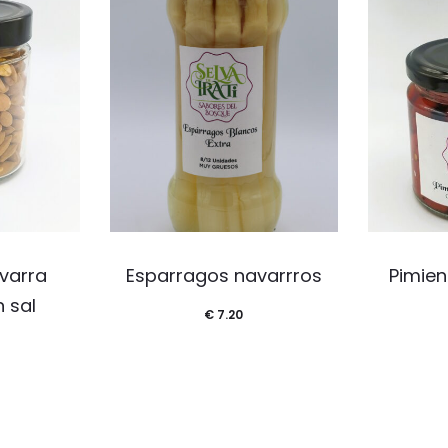
varra
Esparragos navarrros
Pimien
 sal
€
7.20