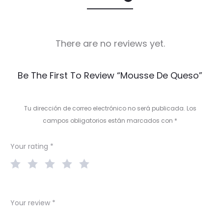
There are no reviews yet.
R
Be The First To Review “Mousse De Queso”
e
v
Tu dirección de correo electrónico no será publicada.
Los
i
campos obligatorios están marcados con
*
e
Your rating
*
w
s
Your review
*