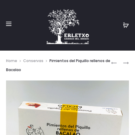
Prod
MOUSSE
ACEITE
Home
Conservas
Pimientos del Piquillo rellenos de
DE
DE
navig
Bacalao
HONGOS
TRUFA
NEGRA
ARTAJO