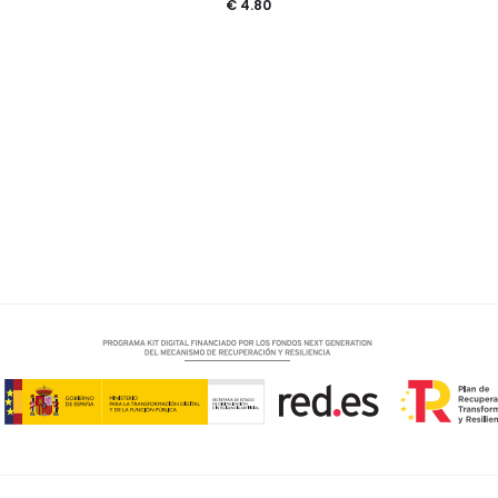
€
4.80