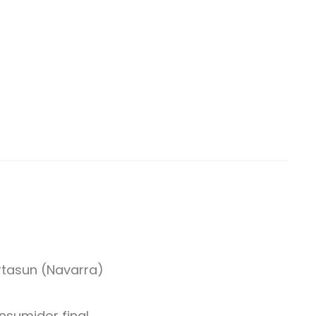
Urtasun (Navarra)
sumidor final.