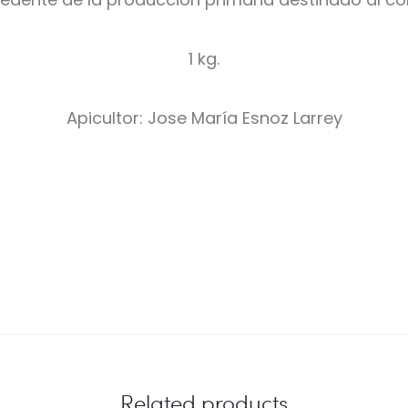
1 kg.
Apicultor: Jose María Esnoz Larrey
Related products