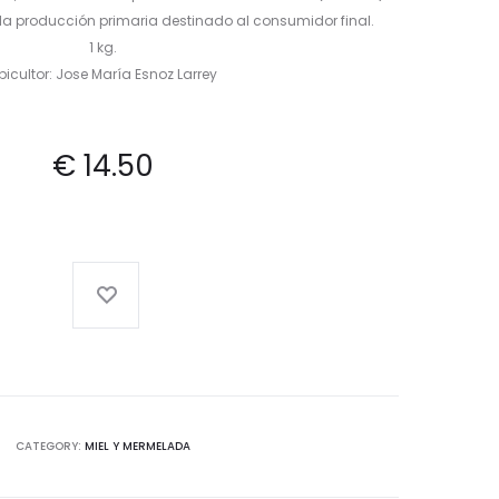
la producción primaria destinado al consumidor final.
1 kg.
picultor: Jose María Esnoz Larrey
€
14.50
CATEGORY:
MIEL Y MERMELADA