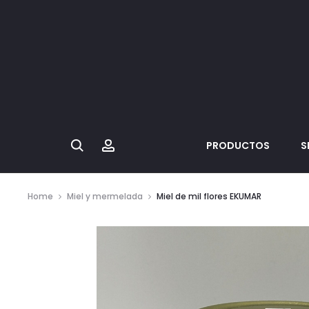
Search
Account
PRODUCTOS
S
Home
Miel y mermelada
Miel de mil flores EKUMAR