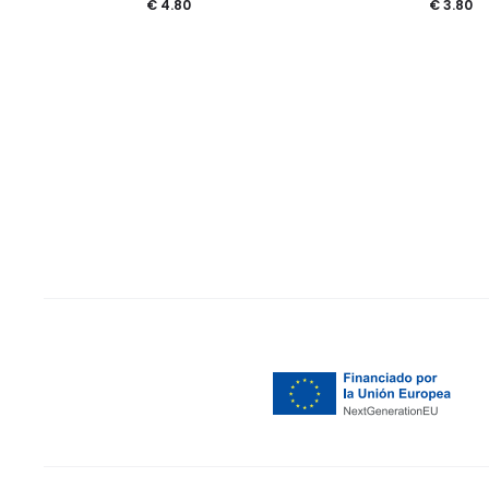
€
4.80
€
3.80