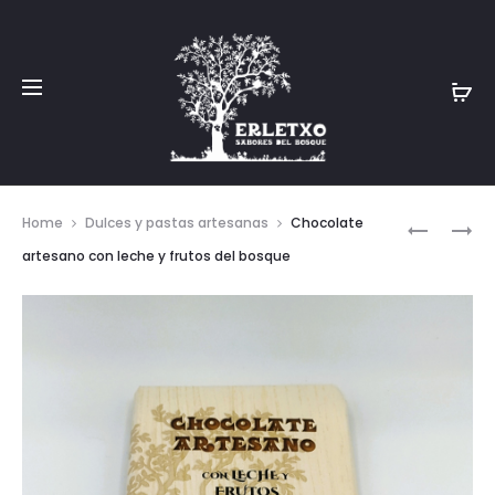
Prod
CHOCOL
PATXARÁ
Home
Dulces y pastas artesanas
Chocolate
ARTESAN
NAVARR
navig
artesano con leche y frutos del bosque
ACEITE
ERLETXO
DE
OLIVA
Y
SAL