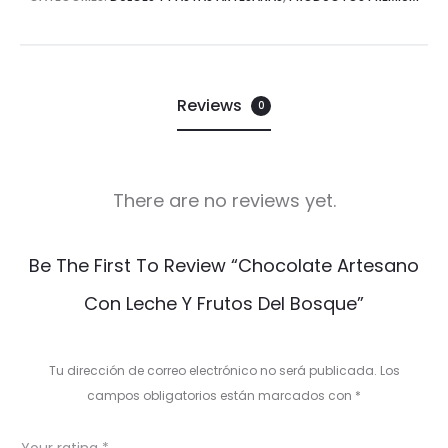
Reviews
0
There are no reviews yet.
R
Be The First To Review “Chocolate Artesano
e
Con Leche Y Frutos Del Bosque”
v
i
Tu dirección de correo electrónico no será publicada.
Los
e
campos obligatorios están marcados con
*
w
Your rating
*