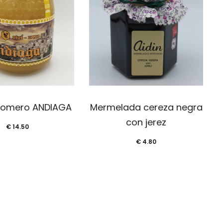
 romero ANDIAGA
Mermelada cereza negra
con jerez
€
14.50
€
4.80