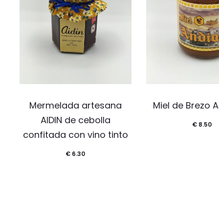
Mermelada artesana
Miel de Brezo 
AIDIN de cebolla
€
8.50
confitada con vino tinto
€
6.30