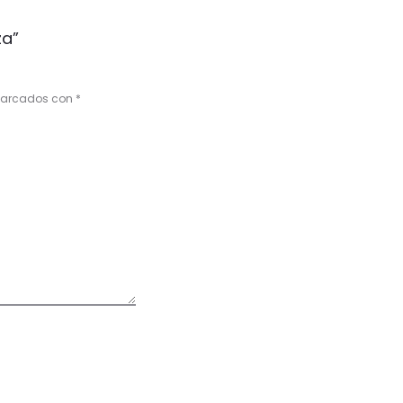
za”
 marcados con
*