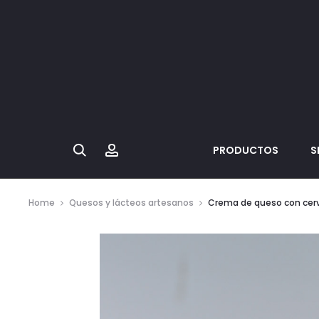
Search
Account
PRODUCTOS
S
Home
Quesos y lácteos artesanos
Crema de queso con cer