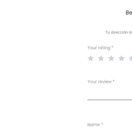
R
Be
e
v
Tu dirección d
i
e
Your rating
*
w
s
Your review
*
Name
*