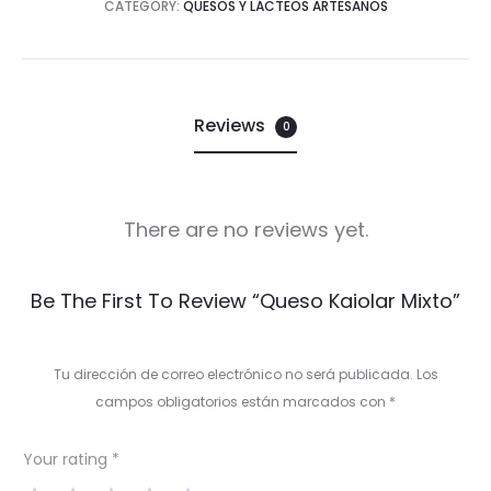
CATEGORY:
QUESOS Y LÁCTEOS ARTESANOS
Reviews
0
There are no reviews yet.
R
Be The First To Review “Queso Kaiolar Mixto”
e
v
Tu dirección de correo electrónico no será publicada.
Los
i
campos obligatorios están marcados con
*
e
Your rating
*
w