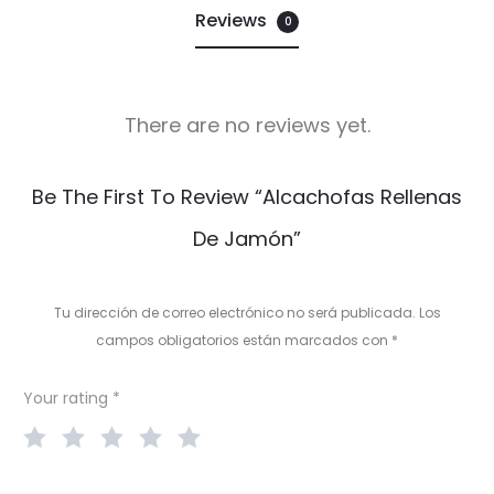
Reviews
0
There are no reviews yet.
R
Be The First To Review “Alcachofas Rellenas
e
De Jamón”
v
i
Tu dirección de correo electrónico no será publicada.
Los
e
campos obligatorios están marcados con
*
w
Your rating
*
s