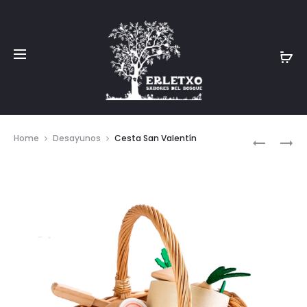
Prod
CESTA
CESTA
Home
Desayunos
Cesta San Valentín
DÍA
DESAYUN
navig
DEL
PARA
PADRE
TRES
PERSONA