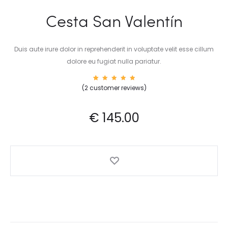
Cesta San Valentín
Duis aute irure dolor in reprehenderit in voluptate velit esse cillum
dolore eu fugiat nulla pariatur.
2
Rated
(
2
customer reviews)
5.00
out of
5
based
on
€
145.00
custom
er
rating
s