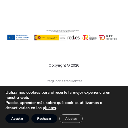
Copyright © 2026
Preguntas frecuentes
Utilizamos cookies para ofrecerte la mejor experiencia en
Contacto
nuestra web.
Puedes aprender más sobre qué cookies utilizamos o
desactivarlas en los
ajustes
.
F
I
a
n
Política de privacidad
|
Política de cookies
|
Aviso legal
c
s
Aceptar
Rechazar
Ajustes
e
t
b
a
o
g