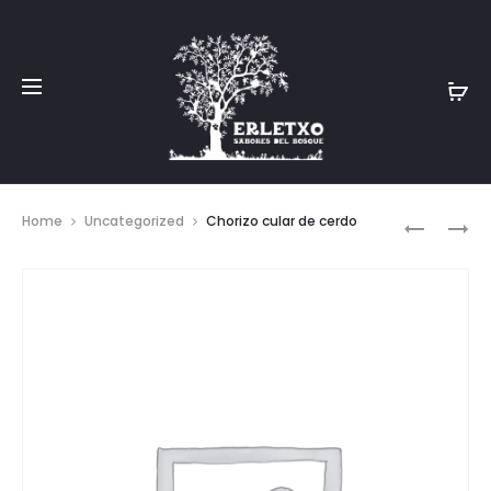
Prod
PASTAS
DELICIAS
Home
Uncategorized
Chorizo cular de cerdo
MANTEC
DE
navig
IRATI