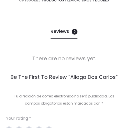
CATEGORIES:
PRODUCTOS PREMIUM
,
VINOS Y LICORES
Reviews
0
There are no reviews yet.
R
Be The First To Review “Aliaga Dos Carlos”
e
v
Tu dirección de correo electrónico no será publicada.
Los
i
campos obligatorios están marcados con
*
e
Your rating
*
w