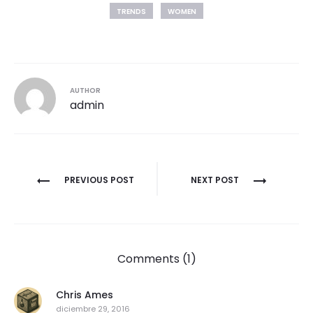
TRENDS
WOMEN
AUTHOR
admin
Navegación
PREVIOUS POST
NEXT POST
de
entradas
Comments (1)
Chris Ames
diciembre 29, 2016