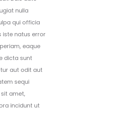
ugiat nulla
lpa qui officia
 iste natus error
aperiam, eaque
e dicta sunt
ur aut odit aut
tatem sequi
sit amet,
ra incidunt ut