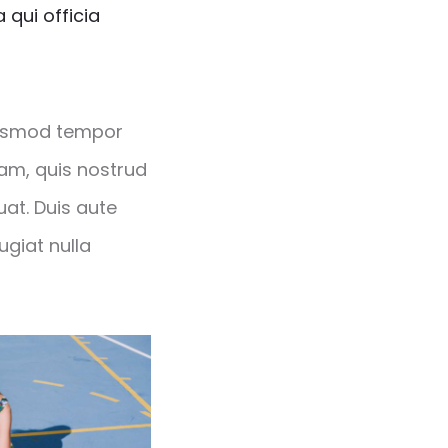
 qui officia
eiusmod tempor
iam, quis nostrud
at. Duis aute
ugiat nulla