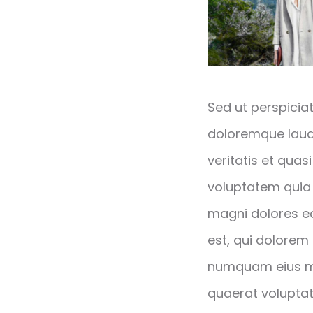
Sed ut perspicia
doloremque laud
veritatis et qua
voluptatem quia 
magni dolores e
est, qui dolorem 
numquam eius mo
quaerat volupta