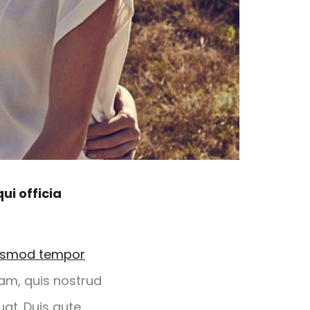
ui officia
eiusmod tempor
am, quis nostrud
at. Duis aute