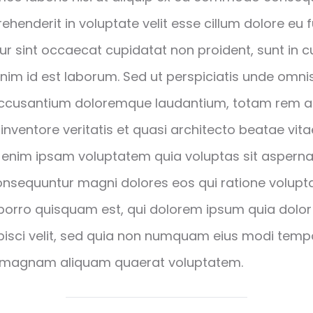
prehenderit in voluptate velit esse cillum dolore eu f
ur sint occaecat cupidatat non proident, sunt in cu
nim id est laborum. Sed ut perspiciatis unde omnis
accusantium doloremque laudantium, totam rem 
 inventore veritatis et quasi architecto beatae vita
enim ipsam voluptatem quia voluptas sit aspernat
consequuntur magni dolores eos qui ratione volup
porro quisquam est, qui dolorem ipsum quia dolor 
pisci velit, sed quia non numquam eius modi tempo
e magnam aliquam quaerat voluptatem.