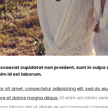
ccaecat cupidatat non proident, sunt in culpa q
nim id est laborum.
r sit amet, consectetur adipisicing elit, sed do 
bore et dolore magna aliqua.
Ut enim ad minim veni
amco laboris nisi ut aliquip ex ea commodo consequ