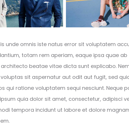
tis unde omnis iste natus error sit voluptatem ac
antium, totam rem aperiam, eaque ipsa quae ab il
si architecto beatae vitae dicta sunt explicabo. N
voluptas sit aspernatur aut odit aut fugit, sed qu
os qui ratione voluptatem sequi nesciunt. Neque 
ipsum quia dolor sit amet, consectetur, adipisci ve
di tempora incidunt ut labore et dolore magna
tem.