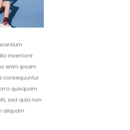
cusantium
lo inventore
emo enim ipsam
ia consequuntur
porro quisquam
lit, sed quia non
m aliquam