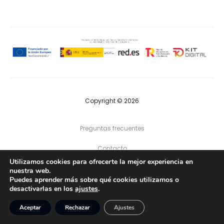
Copyright © 2026
Preguntas frecuentes
Contacto
Utilizamos cookies para ofrecerte la mejor experiencia en
nuestra web.
F
I
Puedes aprender más sobre qué cookies utilizamos o
a
n
desactivarlas en los
ajustes
.
Política de privacidad
|
Política de cookies
|
Aviso legal
c
s
e
t
b
a
Aceptar
Rechazar
Ajustes
o
g
o
r